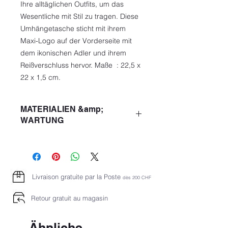
Ihre alltäglichen Outfits, um das
Wesentliche mit Stil zu tragen. Diese
Umhängetasche sticht mit ihrem
Maxi-Logo auf der Vorderseite mit
dem ikonischen Adler und ihrem
Reißverschluss hervor. Maße : 22,5 x
22 x 1,5 cm.
MATERIALIEN &amp;
WARTUNG
Komposition 100% Polyester
Kunstleder
Logo
Grund einfarbig
Livraison gratuite par la Poste
dès 2
00 CHF
Reißverschluss
Innentaschen
Retour gratuit au magasin
Verstellbarer Schultergurt
Außentasche
Ähnliche