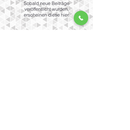
Sobald neue Beiträge
veröffentlicht wurden,
erscheinen diese hier.
Place Bel-Air 2,
Angle Gd-St-Jean Louve
CH-1003 LAUSANNE
SCHWEIZ
excelsior@bluewin.ch
©
2014-2020
Excelsior Lausanne |
Telefon:
+41 21 312 36 32
Unsere Zeitpläne
Montag
9.30 - 18.30
Uhr
Dienstag - Freitag
9.30 - 18.30
Uhr
Samstag
9.00 - 17.00
Uhr
Unsere Zeitpläne
Montag
9.30 - 18.30
Uhr
Dienstag - Freitag
9.30 - 18.30
Uhr
Samstag
9.00 - 17.00
Uhr