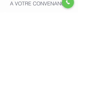
A VOTRE CONVENANCE
PROGRAMME
FIDÉLISATION
Place Bel-Air 2,
Angle Gd-St-Jean Louve
CH-1003 LAUSANNE
SCHWEIZ
excelsior@bluewin.ch
©
2014-2020
Excelsior Lausanne |
Telefon:
+41 21 312 36 32
Unsere Zeitpläne
Montag
9.30 - 18.30
Uhr