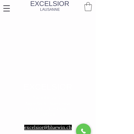
EXCELSIOR
LAUSANNE
EXCELSIOR
Place Bel-Air 2,
Angle Gd-St-Jean Louve
CH-1003 LAUSANNE
SUISSE
excelsior@bluewin.ch