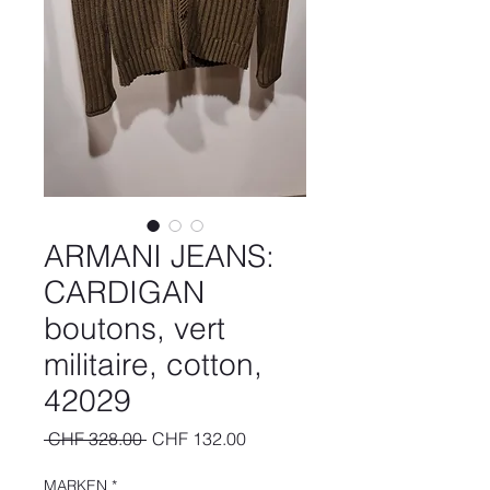
ARMANI JEANS:
CARDIGAN
boutons, vert
militaire, cotton,
42029
Standardpreis
Sale-
 CHF 328.00 
CHF 132.00
Preis
MARKEN
*