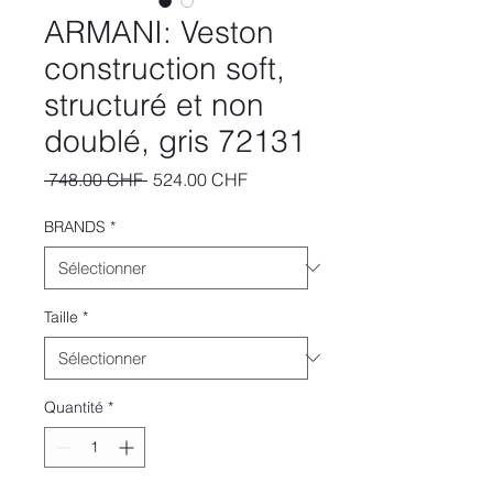
ARMANI: Veston
construction soft,
structuré et non
doublé, gris 72131
Prix
Prix
 748.00 CHF 
524.00 CHF
original
promotionnel
BRANDS
*
Taille
*
Quantité
*