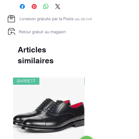
Livraison gratuite par la Poste
dès 2
00 CHF
Retour gratuit au magasin
Articles
similaires
BARRETT
PAUL&SHARK