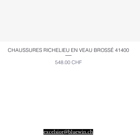
Aperçu rapide
CHAUSSURES RICHELIEU EN VEAU BROSSÉ 41400
Prix
548.00 CHF
EXCELSIOR
Place Bel-Air 2,
Angle Gd-St-Jean Louve
CH-1003 LAUSANNE
SUISSE
excelsior@bluewin.ch