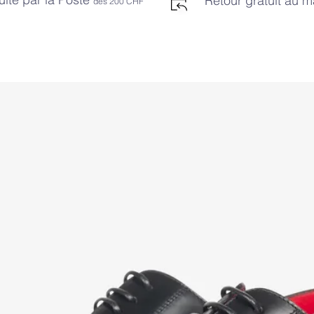
Retour gratuit au 
dès 2
00 CHF