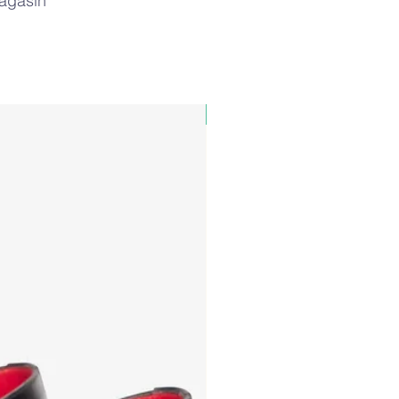
magasin
PAUL&SHARK