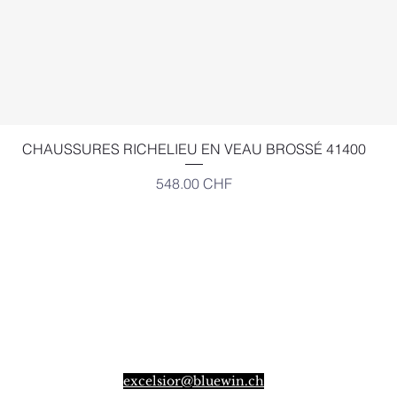
Aperçu rapide
CHAUSSURES RICHELIEU EN VEAU BROSSÉ 41400
Prix
548.00 CHF
EXCELSIOR
Place Bel-Air 2,
Angle Gd-St-Jean Louve
CH-1003 LAUSANNE
SUISSE
excelsior@bluewin.ch