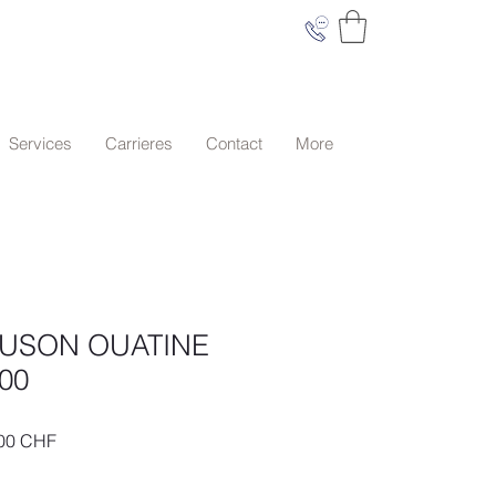
Services
Carrieres
Contact
More
OUSON OUATINE
00
Prix
00 CHF
al
promotionnel