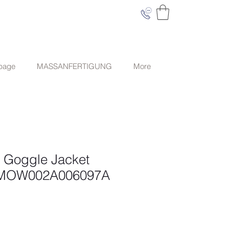
 page
MASSANFERTIGUNG
More
R Goggle Jacket
CMOW002A006097A