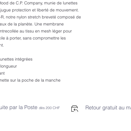
ood de C.P. Company, munie de lunettes
onjugue protection et liberté de mouvement.
-R, notre nylon stretch breveté composé de
tueux de la planète. Une membrane
trecollée au tissu en mesh léger pour
ile à porter, sans compromettre les
nt.
unettes intégrées
 longueur
ant
unette sur la poche de la manche
uite par la Poste
Retour gratuit au 
dès 2
00 CHF