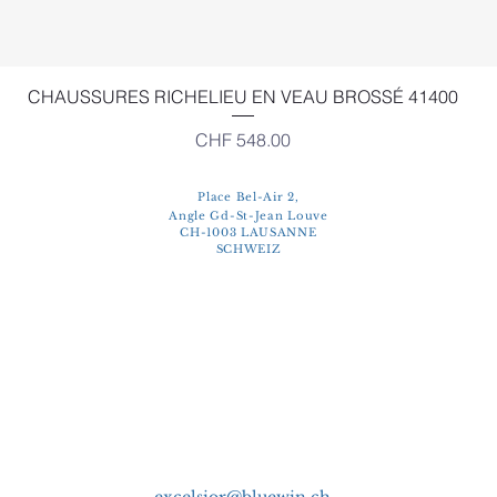
Schnellansicht
CHAUSSURES RICHELIEU EN VEAU BROSSÉ 41400
Preis
CHF 548.00
Place Bel-Air 2,
Angle Gd-St-Jean Louve
CH-1003 LAUSANNE
SCHWEIZ
excelsior@bluewin.ch