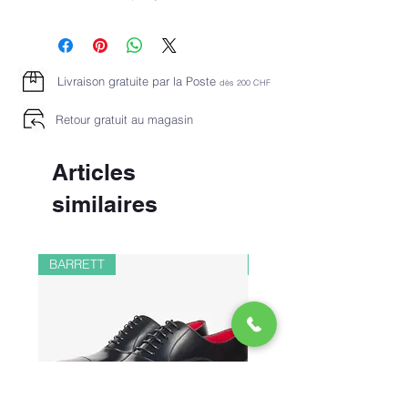
Livraison gratuite par la Poste
dès 2
00 CHF
Retour gratuit au magasin
Articles
similaires
BARRETT
PAUL&SHARK