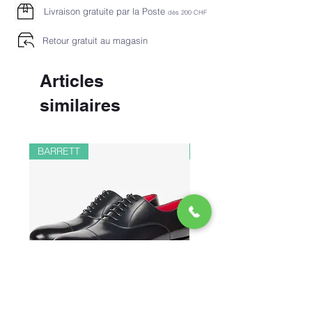
Livraison gratuite par la Poste
dès 2
00 CHF
Retour gratuit au magasin
Articles
similaires
BARRETT
PAUL&SHARK