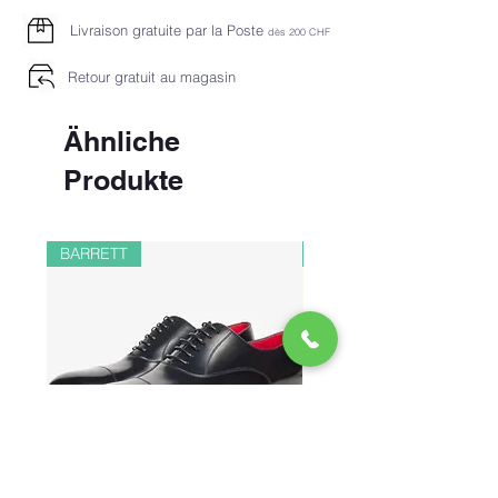
Livraison gratuite par la Poste
dès 2
00 CHF
Retour gratuit au magasin
Ähnliche
Produkte
BARRETT
PAUL&SHARK