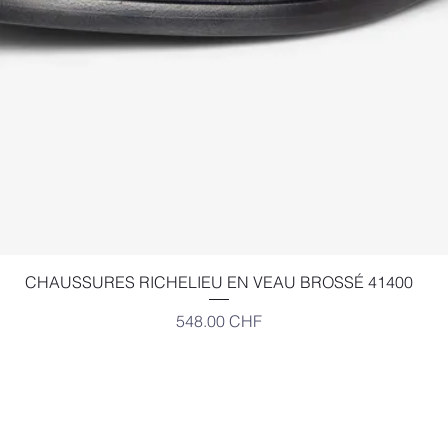
Aperçu rapide
CHAUSSURES RICHELIEU EN VEAU BROSSÉ 41400
Prix
548.00 CHF
EXCELSIOR
Place Bel-Air 2,