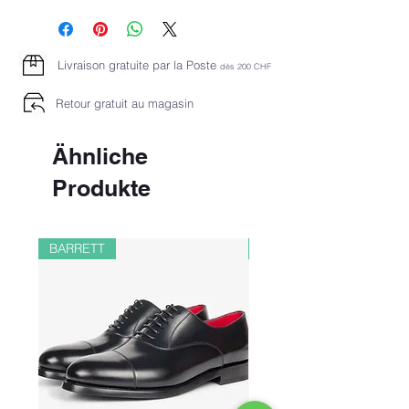
Livraison gratuite par la Poste
dès 2
00 CHF
Retour gratuit au magasin
Ähnliche
Produkte
BARRETT
PAUL&SHARK