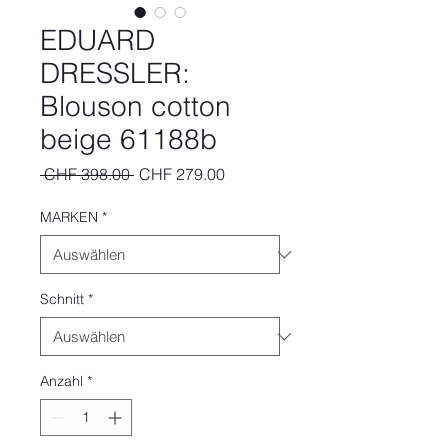
EDUARD
DRESSLER:
Blouson cotton
beige 61188b
Standardpreis
Sale-
 CHF 398.00 
CHF 279.00
Preis
MARKEN
*
Schnitt
*
Anzahl
*