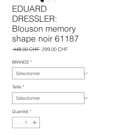
EDUARD
DRESSLER:
Blouson memory
shape noir 61187
Prix
Prix
 448.00 CHF 
299.00 CHF
original
promotionnel
BRANDS
*
Taille
*
Quantité
*