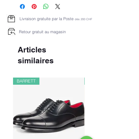
Livraison gratuite par la Poste
dès 2
00 CHF
Retour gratuit au magasin
Articles
similaires
BARRETT
PAUL&SHARK