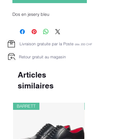
Dos en jesery bleu
Livraison gratuite par la Poste
dès 2
00 CHF
Retour gratuit au magasin
Articles
similaires
BARRETT
PAUL&SHARK