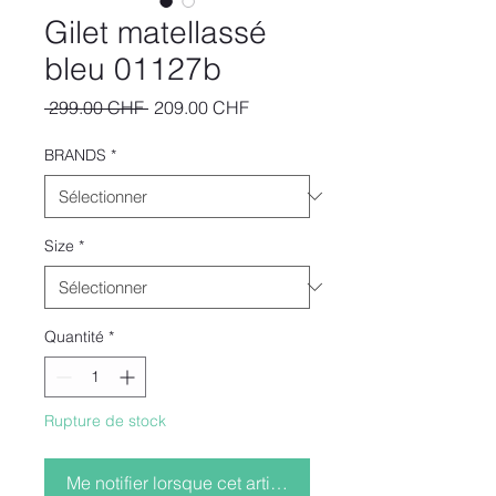
Gilet matellassé
bleu 01127b
Prix
Prix
 299.00 CHF 
209.00 CHF
original
promotionnel
BRANDS
*
Size
*
Quantité
*
Rupture de stock
Me notifier lorsque cet article est disponible