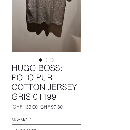
HUGO BOSS:
POLO PUR
COTTON JERSEY
GRIS 01199
Standardpreis
Sale-
 CHF 139.00 
CHF 97.30
Preis
MARKEN
*