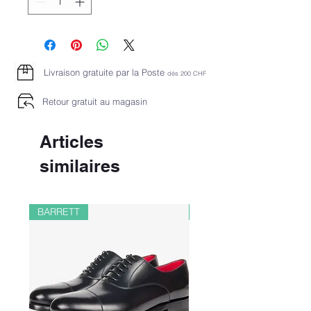
Livraison gratuite par la Poste
dès 2
00 CHF
Retour gratuit au magasin
Articles
similaires
BARRETT
PAUL&SHARK