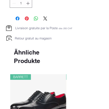
Livraison gratuite par la Poste
dès 2
00 CHF
Retour gratuit au magasin
Ähnliche
Produkte
BARRETT
PAUL&SHARK