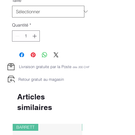
Taille
*
Quantité
*
Livraison gratuite par la Poste
dès 2
00 CHF
Retour gratuit au magasin
Articles
similaires
BARRETT
PAUL&SHARK