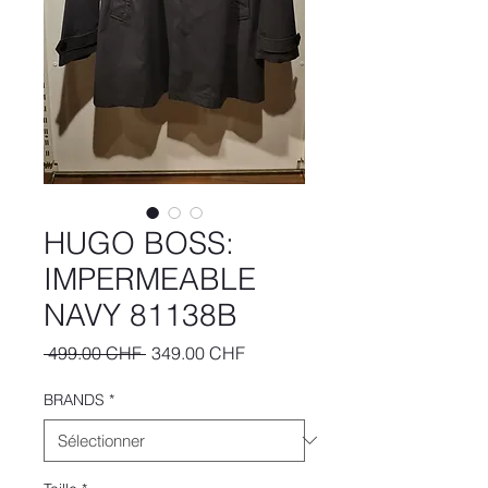
HUGO BOSS:
IMPERMEABLE
NAVY 81138B
Prix
Prix
 499.00 CHF 
349.00 CHF
original
promotionnel
BRANDS
*