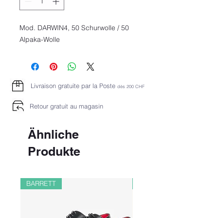
Mod. DARWIN4, 50 Schurwolle / 50
Alpaka-Wolle
Livraison gratuite par la Poste
dès 2
00 CHF
Retour gratuit au magasin
Ähnliche
Produkte
BARRETT
PAUL&SHARK