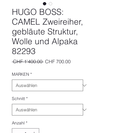
HUGO BOSS:
CAMEL Zweireiher,
gebläute Struktur,
Wolle und Alpaka
82293
Standardpreis
Sale-
 CHF 1'400.00 
CHF 700.00
Preis
MARKEN
*
Schnitt
*
Anzahl
*