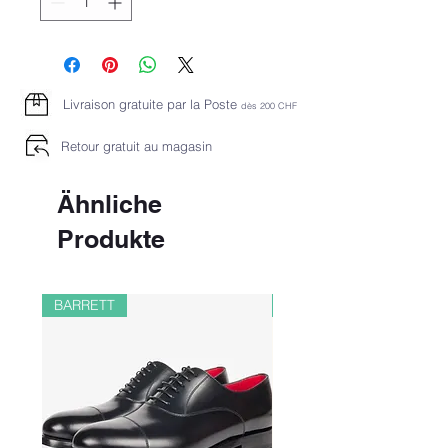
Livraison gratuite par la Poste
dès 2
00 CHF
Retour gratuit au magasin
Ähnliche
Produkte
BARRETT
PAUL&SHARK