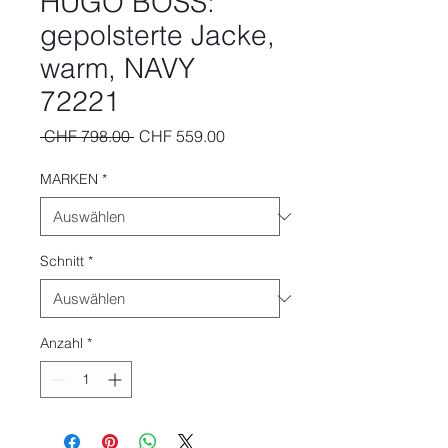
HUGO BOSS:
gepolsterte Jacke,
warm, NAVY
72221
Standardpreis
Sale-
 CHF 798.00 
CHF 559.00
Preis
MARKEN
*
Schnitt
*
Anzahl
*