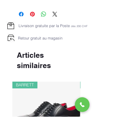
Livraison gratuite par la Poste
dès 2
00 CHF
Retour gratuit au magasin
Articles
similaires
BARRETT
PAUL&SHARK