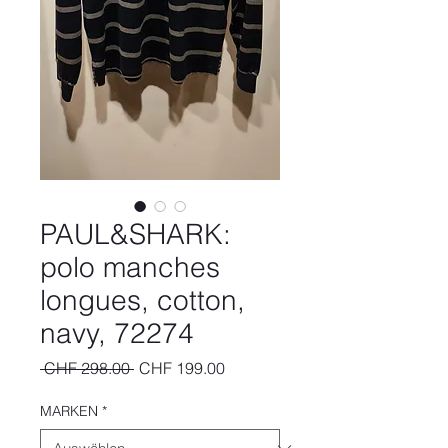
PAUL&SHARK:
polo manches
longues, cotton,
navy, 72274
Standardpreis
Sale-
 CHF 298.00 
CHF 199.00
Preis
MARKEN
*