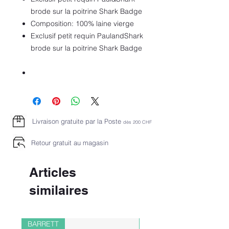
brode sur la poitrine Shark Badge
Composition: 100% laine vierge
Exclusif petit requin PaulandShark
brode sur la poitrine Shark Badge
Livraison gratuite par la Poste
dès 2
00 CHF
Retour gratuit au magasin
Articles
similaires
BARRETT
PAUL&SHARK