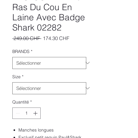
Ras Du Cou En
Laine Avec Badge
Shark 02282
Prix
Prix
 249.00 CHF 
174.30 CHF
original
promotionnel
BRANDS
*
Size
*
Quantité
*
Manches longues
Exclusif petit requin Paul&Shark