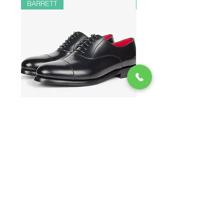
BARRETT
PAUL&SHARK
CHAUSSURES RICHELIEU EN
BOMBER EN LIN ET 
VEAU BROSSÉ 41400
Prix
548.00 CHF
EXCELSIOR