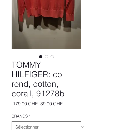
TOMMY
HILFIGER: col
rond, cotton,
corail, 91278b
Prix
Prix
 179.00 CHF 
89.00 CHF
original
promotionnel
BRANDS
*