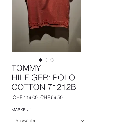
TOMMY
HILFIGER: POLO
COTTON 71212B
Standardpreis
Sale-
 CHF 119.00 
CHF 59.50
Preis
MARKEN
*