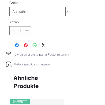
Größe
*
Anzahl
*
Livraison gratuite par la Poste
dès 2
00 CHF
Retour gratuit au magasin
Ähnliche
Produkte
BARRETT
PAUL&SHARK