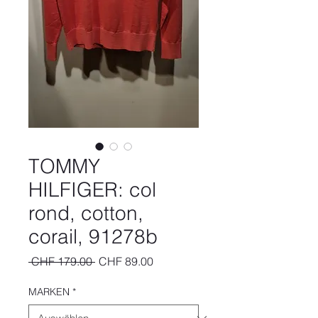
TOMMY
HILFIGER: col
rond, cotton,
corail, 91278b
Standardpreis
Sale-
 CHF 179.00 
CHF 89.00
Preis
MARKEN
*