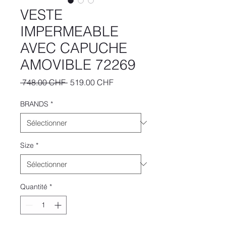
VESTE
IMPERMEABLE
AVEC CAPUCHE
AMOVIBLE 72269
Prix
Prix
 748.00 CHF 
519.00 CHF
original
promotionnel
BRANDS
*
Size
*
Quantité
*