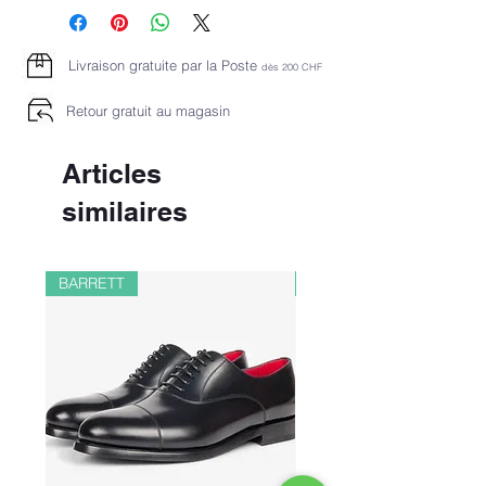
Livraison gratuite par la Poste
dès 2
00 CHF
Retour gratuit au magasin
Articles
similaires
BARRETT
PAUL&SHARK