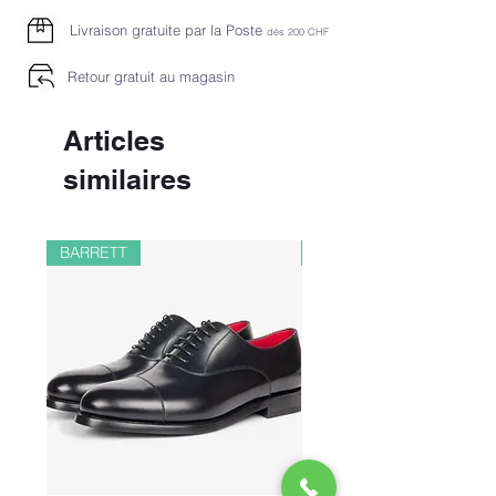
Livraison gratuite par la Poste
dès 2
00 CHF
Retour gratuit au magasin
Articles
similaires
BARRETT
PAUL&SHARK