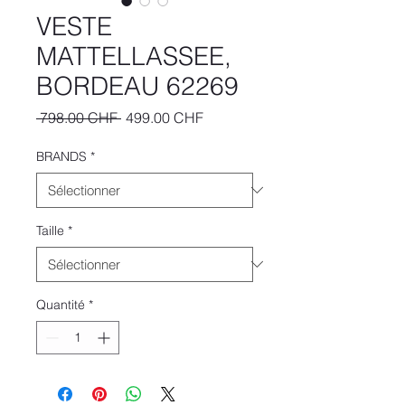
VESTE
MATTELLASSEE,
BORDEAU 62269
Prix
Prix
 798.00 CHF 
499.00 CHF
original
promotionnel
BRANDS
*
Taille
*
Quantité
*