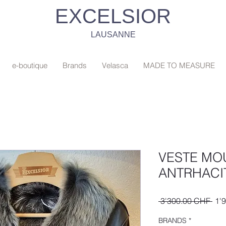
EXCELSIOR
LAUSANNE
e-boutique
Brands
Velasca
MADE TO MEASURE
VESTE MO
ANTRHACIT
Prix
 3'300.00 CHF 
1'
orig
BRANDS
*