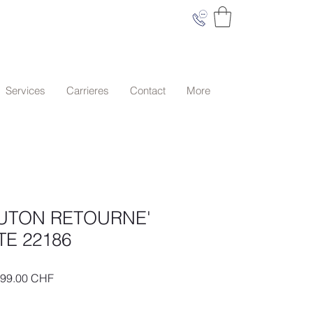
Services
Carrieres
Contact
More
UTON RETOURNE'
E 22186
Prix
999.00 CHF
inal
promotionnel