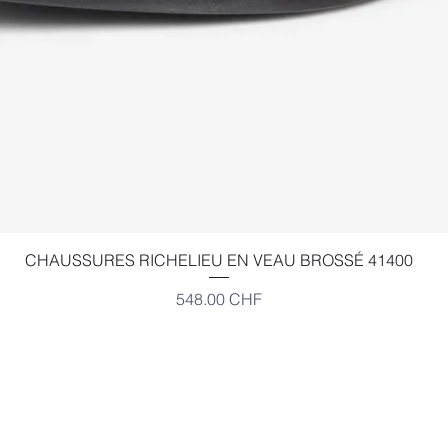
Aperçu rapide
CHAUSSURES RICHELIEU EN VEAU BROSSÉ 41400
Prix
548.00 CHF
EXCELSIOR
Place Bel-Air 2,
Angle Gd-St-Jean Louve