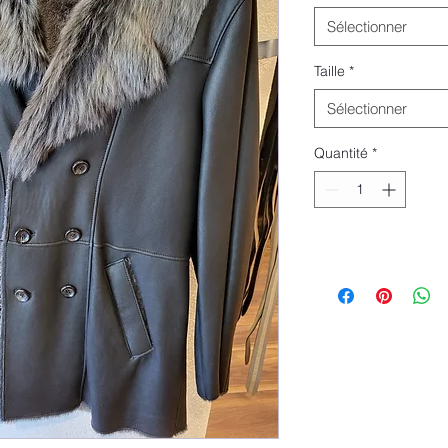
Sélectionner
Taille
*
Sélectionner
Quantité
*