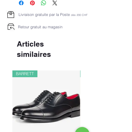
Livraison gratuite par la Poste
dès 2
00 CHF
Retour gratuit au magasin
Articles
similaires
BARRETT
PAUL&SHARK