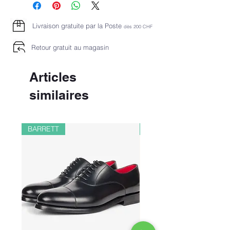
Livraison gratuite par la Poste
dès 2
00 CHF
Retour gratuit au magasin
Articles
similaires
BARRETT
PAUL&SHARK