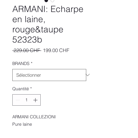
ARMANI: Echarpe
en laine,
rouge&taupe
52323b
Prix
Prix
 229.00 CHF 
199.00 CHF
original
promotionnel
BRANDS
*
Quantité
*
ARMANI COLLEZIONI
Pure laine