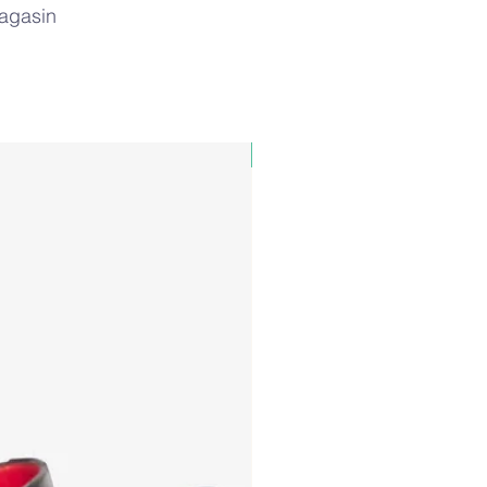
magasin
PAUL&SHARK