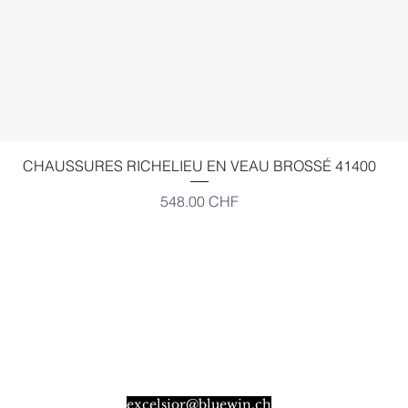
Aperçu rapide
CHAUSSURES RICHELIEU EN VEAU BROSSÉ 41400
Prix
548.00 CHF
EXCELSIOR
Place Bel-Air 2,
Angle Gd-St-Jean Louve
CH-1003 LAUSANNE
SUISSE
excelsior@bluewin.ch