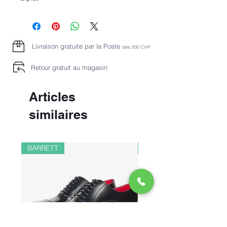
Livraison gratuite par la Poste
dès 2
00 CHF
Retour gratuit au magasin
Articles
similaires
BARRETT
PAUL&SHARK