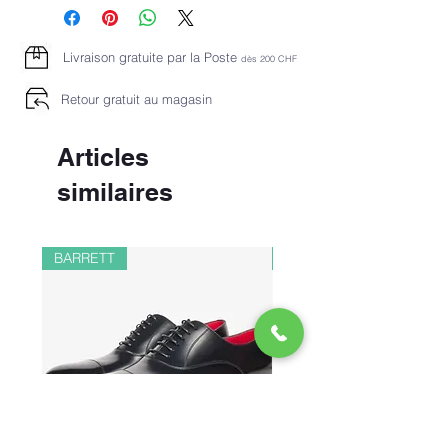
Logo
Imprimé multicolore
Col à capuche
Livraison gratuite par la Poste
dès 2
00 CHF
Manches longues
Retour gratuit au magasin
Articles
similaires
BARRETT
PAUL&SHARK