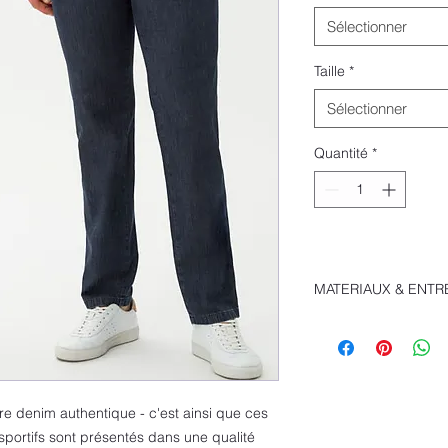
Sélectionner
Taille
*
Sélectionner
Quantité
*
MATERIAUX & ENTR
Pantalon plat dev
Poches françaises
devant
Poches arrière à l
Poche à monnaie
re denim authentique - c'est ainsi que ces
Poche de sécurité
portifs sont présentés dans une qualité