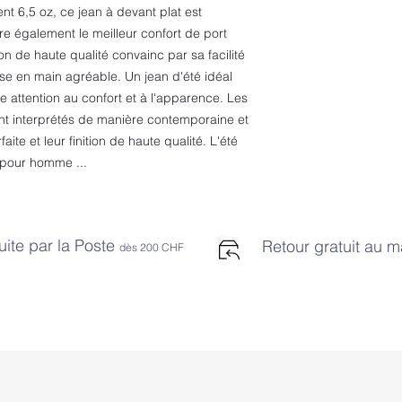
Fermeture éclair 
nt 6,5 oz, ce jean à devant plat est
Extension de cein
ure également le meilleur confort de port
Coupe ergonomi
n de haute qualité convainc par sa facilité
Tissu extérieur
rise en main agréable. Un jean d'été idéal
98% coton
attention au confort et à l'apparence. Les
2% élasthanne
Ne pas nettoyer 
nt interprétés de manière contemporaine et
Blanchiment inter
ite et leur finition de haute qualité. L'été
Ne pas sécher e
er pour homme ...
uite par la Poste
Retour gratuit au 
dès 2
00 CHF