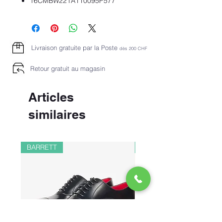
16CMBW221A110095P577
Livraison gratuite par la Poste
dès 2
00 CHF
Retour gratuit au magasin
Articles
similaires
BARRETT
PAUL&SHARK