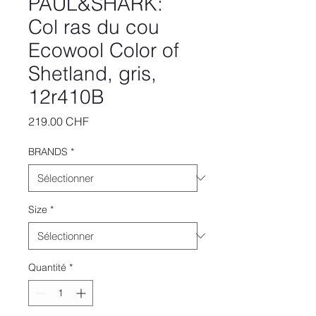
PAUL&SHARK:
Col ras du cou
Ecowool Color of
Shetland, gris,
12r410B
Prix
219.00 CHF
BRANDS
*
Size
*
Quantité
*