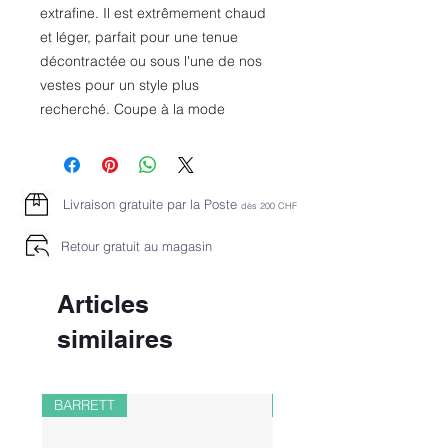
extrafine. Il est extrêmement chaud
et léger, parfait pour une tenue
décontractée ou sous l'une de nos
vestes pour un style plus
recherché. Coupe à la mode
Livraison gratuite par la Poste
dès 2
00 CHF
Retour gratuit au magasin
Articles
similaires
BARRETT
PAUL&SHARK