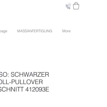
 page
MASSANFERTIGUNG
More
SO: SCHWARZER
LL-PULLOVER
SCHNITT 412093E