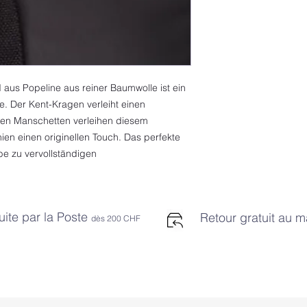
Taillenumfang von 7
CHEMISCHE TROCK
94 cm.
careinstructioncode
aus Popeline aus reiner Baumwolle ist ein
he. Der Kent-Kragen verleiht einen
chen Manschetten verleihen diesem
en einen originellen Touch. Das perfekte
e zu vervollständigen.
uite par la Poste
Retour gratuit au 
dès 2
00 CHF