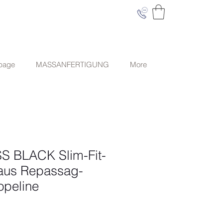
 page
MASSANFERTIGUNG
More
 BLACK Slim-Fit-
aus Repassag-
peline