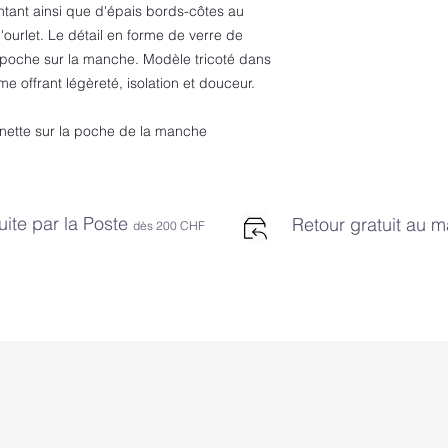
- Nettoyer délica
ntant ainsi que d'épais bords-côtes au
tétrachloroéthylè
'ourlet. Le détail en forme de verre de
- Séchage à plat 
 poche sur la manche. Modèle tricoté dans
- Enlever les acc
 offrant légèreté, isolation et douceur.
- Sécher sur l'env
COMPOSITION
- Tissu principal
unette sur la poche de la manche
uite par la Poste
Retour gratuit au 
dès 2
00 CHF