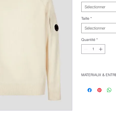
Sélectionner
Taille
*
Sélectionner
Quantité
*
MATERIAUX & ENTR
ENTRETIEN
- Laver à la main
- Ne pas traiter a
- Ne pas utiliser 
- Repasser à un
– sans vapeur