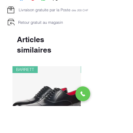
Livraison gratuite par la Poste
dès 2
00 CHF
Retour gratuit au magasin
Articles
similaires
BARRETT
PAUL&SHARK