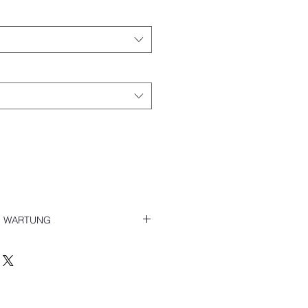
; WARTUNG
igsblau Hellblau Chk