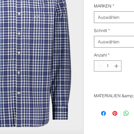
MARKEN
*
Auswählen
Schnitt
*
Auswählen
Anzahl
*
MATERIALIEN &amp
ColorWhite Navy Kön