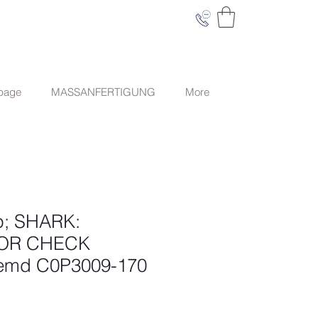
 page
MASSANFERTIGUNG
More
; SHARK:
OR CHECK
emd C0P3009-170