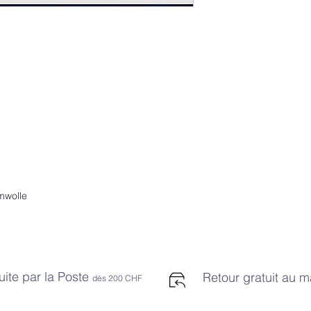
mwolle
uite par la Poste
Retour gratuit au 
dès 2
00 CHF