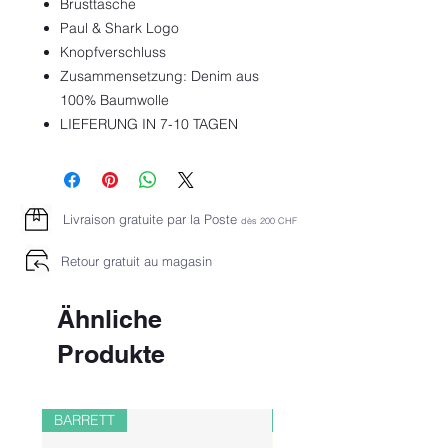
Brusttasche
Paul & Shark Logo
Knopfverschluss
Zusammensetzung: Denim aus
100% Baumwolle
LIEFERUNG IN 7-10 TAGEN
Livraison gratuite par la Poste
dès 2
00 CHF
Retour gratuit au magasin
Ähnliche
Produkte
BARRETT
PAUL&SHARK