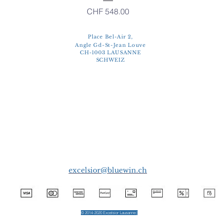
Preis
CHF 548.00
Place Bel-Air 2,
Angle Gd-St-Jean Louve
CH-1003 LAUSANNE
SCHWEIZ
excelsior@bluewin.ch
© 2014-2020 Excelsior Lausanne |