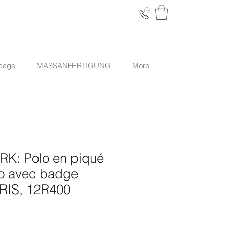
 page
MASSANFERTIGUNG
More
K: Polo en piqué
io avec badge
GRIS, 12R400