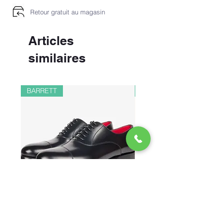
Retour gratuit au magasin
Articles
similaires
BARRETT
PAUL&SHARK
CHAUSSURES RICHELIEU EN
BOMBER EN LIN ET 