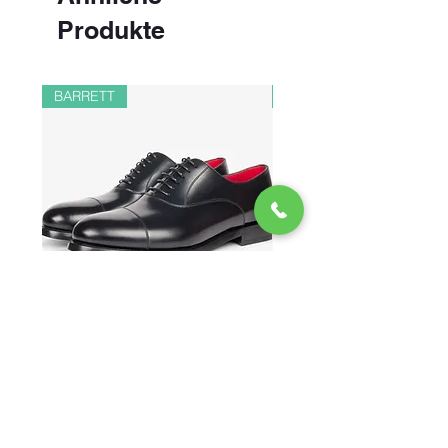
Produkte
BARRETT
PAUL&SHARK
CHAUSSURES RICHELIEU EN
BOMBER EN LIN ET 
VEAU BROSSÉ 41400
Preis
CHF 548.00